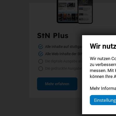
StN Plus
Wir nut
Alle Inhalte auf stuttgarter-nachrichten.de
Alle Web-Inhalte der StN-App
Wir nutzen Co
Die digitale Ausgabe als E-Paper (Mo.-So.)
zu verbesser
Die gedruckte Ausgabe im Briefkasten
messen. Mit K
können Ihre A
Mehr erfahren
Mehr Informat
Einstellun