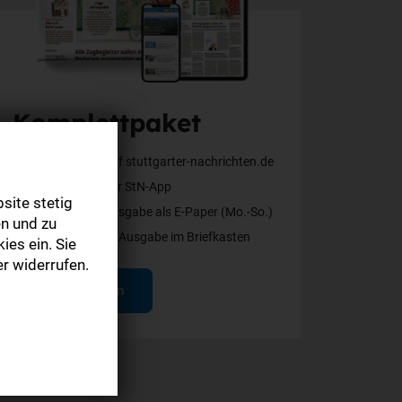
Komplettpaket
Alle Inhalte auf stuttgarter-nachrichten.de
Alle Inhalte der StN-App
site stetig
Die digitale Ausgabe als E-Paper (Mo.-So.)
n und zu
Die gedruckte Ausgabe im Briefkasten
ies ein. Sie
r widerrufen.
Mehr erfahren