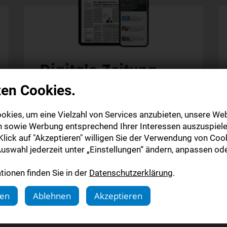
Digitale Zeitung
zen Cookies.
Alle Inhalte auf stuttgarter-nachrichten.de
Alle Inhalte der StN-App
okies, um eine Vielzahl von Services anzubieten, unsere Web
Die digitale Ausgabe als E-Paper (Mo.-So.)
n sowie Werbung entsprechend Ihrer Interessen auszuspiele
Die gedruckte Ausgabe im Briefkasten
lick auf "Akzeptieren" willigen Sie der Verwendung von Cook
uswahl jederzeit unter „Einstellungen“ ändern, anpassen ode
Mehr erfahren
ionen finden Sie in der
Datenschutzerklärung
.
gen
Ablehnen
Akzeptieren